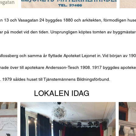
 13 och Vasagatan 24 byggdes 1880 och arkitekten, förmodligen husets
var på modet vid den tiden. Ursprungligen köptes tomten av byggmäst
. Mossberg och samma år flyttade Apoteket Lejonet in. Vid början av 19
nade över till apotekare Andersson-Tesch 1908. 1917 byggdes apoteket
 1979 såldes huset till Tjänstemännens Bildningsförbund.
LOKALEN IDAG